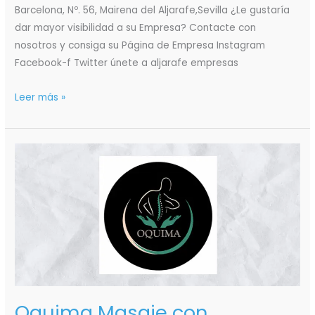
Barcelona, Nº. 56, Mairena del Aljarafe,Sevilla ¿Le gustaría
dar mayor visibilidad a su Empresa? Contacte con
nosotros y consiga su Página de Empresa Instagram
Facebook-f Twitter únete a aljarafe empresas
Leer más »
Oquima
Masaje
con
Ventosas
Oquima Masaje con