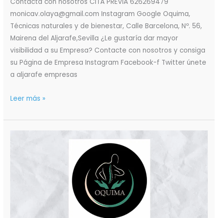
Contacta con nosotros CITA PREVIA 626269479
monicav.olaya@gmail.com Instagram Google Oquima,
Técnicas naturales y de bienestar, Calle Barcelona, Nº. 56,
Mairena del Aljarafe,Sevilla ¿Le gustaría dar mayor
visibilidad a su Empresa? Contacte con nosotros y consiga
su Página de Empresa Instagram Facebook-f Twitter únete
a aljarafe empresas
Leer más »
Oquima
Masaje
Deportivo