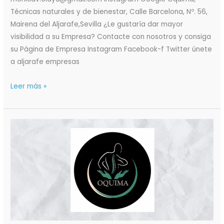
Técnicas naturales y de bienestar, Calle Barcelona, Nº. 56,
Mairena del Aljarafe,Sevilla ¿Le gustaría dar mayor
visibilidad a su Empresa? Contacte con nosotros y consiga
su Página de Empresa Instagram Facebook-f Twitter únete
a aljarafe empresas
Leer más »
Oquima
Vendaje
Funcional