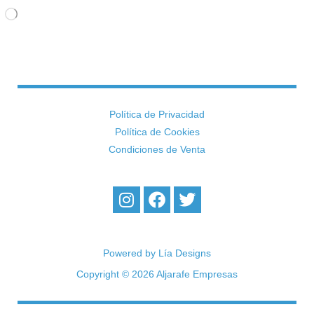
Cargando...
Política de Privacidad
Política de Cookies
Condiciones de Venta
I
F
T
n
a
w
s
c
i
t
e
t
a
b
t
Powered by Lía Designs
g
o
e
Copyright © 2026 Aljarafe Empresas
r
o
r
a
k