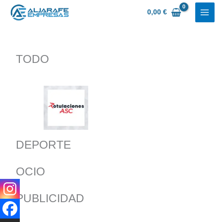
Ir
0,00
€
al
contenido
TODO
DEPORTE
OCIO
PUBLICIDAD