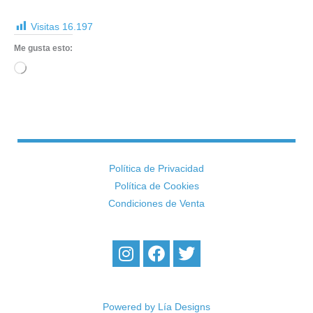
Visitas
16.197
Me gusta esto:
Cargando...
Política de Privacidad
Política de Cookies
Condiciones de Venta
I
F
T
n
a
w
s
c
i
t
e
t
a
b
t
Powered by Lía Designs