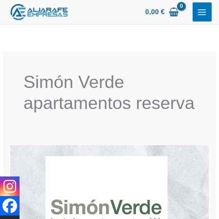
Ir
0,00
€
al
contenido
Simón Verde
apartamentos reserva
Simón
Verde
Hotel
Apartamentos