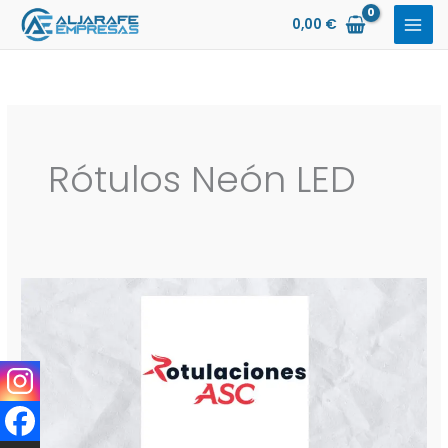
Ir
0,00
€
al
contenido
Rótulos Neón LED
ASC
Rotulaciones