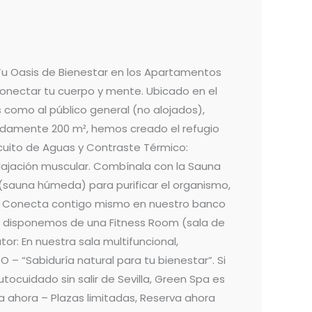
Tu Oasis de Bienestar en los Apartamentos
conectar tu cuerpo y mente. Ubicado en el
 como al público general (no alojados),
adamente 200 m², hemos creado el refugio
cuito de Aguas y Contraste Térmico:
elajación muscular. Combínala con la Sauna
 (sauna húmeda) para purificar el organismo,
ess: Conecta contigo mismo en nuestro banco
o, disponemos de una Fitness Room (sala de
or: En nuestra sala multifuncional,
 – “Sabiduría natural para tu bienestar”. Si
ocuidado sin salir de Sevilla, Green Spa es
a ahora – Plazas limitadas, Reserva ahora