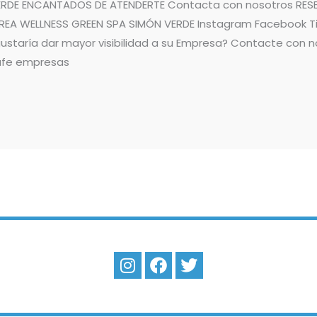
RDE ENCANTADOS DE ATENDERTE Contacta con nosotros RESE
A WELLNESS GREEN SPA SIMÓN VERDE Instagram Facebook Ti
¿Le gustaría dar mayor visibilidad a su Empresa? Contacte co
rafe empresas
I
F
T
n
a
w
s
c
i
t
e
t
a
b
t