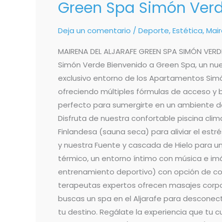
Green Spa Simón Ver
Deja un comentario
/
Deporte
,
Estética
,
Mair
MAIRENA DEL ALJARAFE GREEN SPA SIMÓN VERD
Simón Verde Bienvenido a Green Spa, un nue
exclusivo entorno de los Apartamentos Simón
ofreciendo múltiples fórmulas de acceso y
perfecto para sumergirte en un ambiente de
Disfruta de nuestra confortable piscina cli
Finlandesa (sauna seca) para aliviar el est
y nuestra Fuente y cascada de Hielo para un
térmico, un entorno íntimo con música e im
entrenamiento deportivo) con opción de contr
terapeutas expertos ofrecen masajes corporal
buscas un spa en el Aljarafe para desconect
tu destino. Regálate la experiencia que tu 