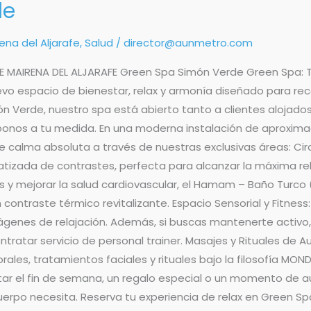
de
ena del Aljarafe
,
Salud
/
director@aunmetro.com
E MAIRENA DEL ALJARAFE Green Spa Simón Verde Green Spa: 
vo espacio de bienestar, relax y armonía diseñado para re
 Verde, nuestro spa está abierto tanto a clientes alojados
 bonos a tu medida. En una moderna instalación de aproxim
 calma absoluta a través de nuestras exclusivas áreas: Cir
matizada de contrastes, perfecta para alcanzar la máxima r
rés y mejorar la salud cardiovascular, el Hamam – Baño Turco
 contraste térmico revitalizante. Espacio Sensorial y Fitn
ágenes de relajación. Además, si buscas mantenerte activ
atar servicio de personal trainer. Masajes y Rituales de Aut
es, tratamientos faciales y rituales bajo la filosofía MONDO
ar el fin de semana, un regalo especial o un momento de aut
cuerpo necesita. Reserva tu experiencia de relax en Green Sp