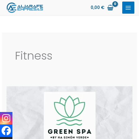
Ir
0,00
€
al
contenido
Fitness
Green
Spa
Simón
Verde