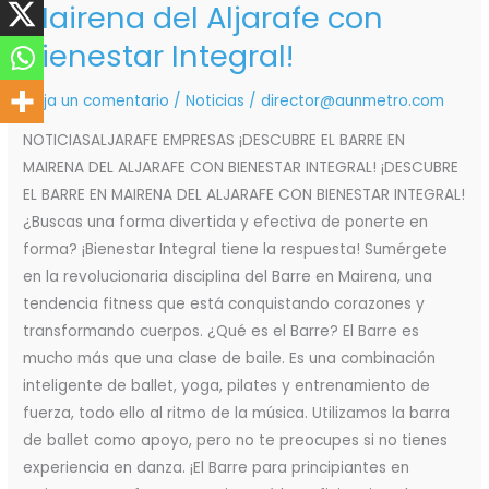
el
Mairena del Aljarafe con
Barre
Bienestar Integral!
en
Mairena
Deja un comentario
/
Noticias
/
director@aunmetro.com
del
Aljarafe
NOTICIASALJARAFE EMPRESAS ¡DESCUBRE EL BARRE EN
con
MAIRENA DEL ALJARAFE CON BIENESTAR INTEGRAL! ¡DESCUBRE
Bienestar
EL BARRE EN MAIRENA DEL ALJARAFE CON BIENESTAR INTEGRAL!
Integral!
¿Buscas una forma divertida y efectiva de ponerte en
forma? ¡Bienestar Integral tiene la respuesta! Sumérgete
en la revolucionaria disciplina del Barre en Mairena, una
tendencia fitness que está conquistando corazones y
transformando cuerpos. ¿Qué es el Barre? El Barre es
mucho más que una clase de baile. Es una combinación
inteligente de ballet, yoga, pilates y entrenamiento de
fuerza, todo ello al ritmo de la música. Utilizamos la barra
de ballet como apoyo, pero no te preocupes si no tienes
experiencia en danza. ¡El Barre para principiantes en