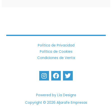
Política de Privacidad
Política de Cookies
Condiciones de Venta
I
F
T
n
a
w
s
c
i
t
e
t
a
b
t
Powered by Lía Designs
g
o
e
Copyright © 2026 Aljarafe Empresas
r
o
r
a
k