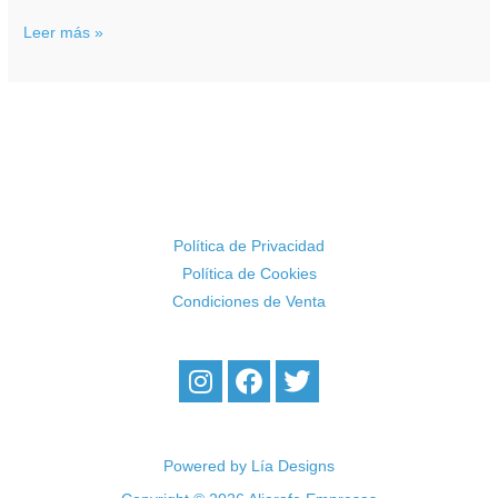
Leer más »
Política de Privacidad
Política de Cookies
Condiciones de Venta
I
F
T
n
a
w
s
c
i
t
e
t
a
b
t
Powered by Lía Designs
g
o
e