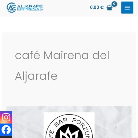
Ir
0,00
€
al
contenido
café Mairena del
Aljarafe
Café
Bar
Porzuna