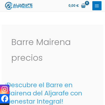
Ir
0,00
€
al
contenido
Barre Mairena
precios
¡Descubre el Barre en
¡Descubre
el
Mairena del Aljarafe con
Barre
Bienestar Integral!
en