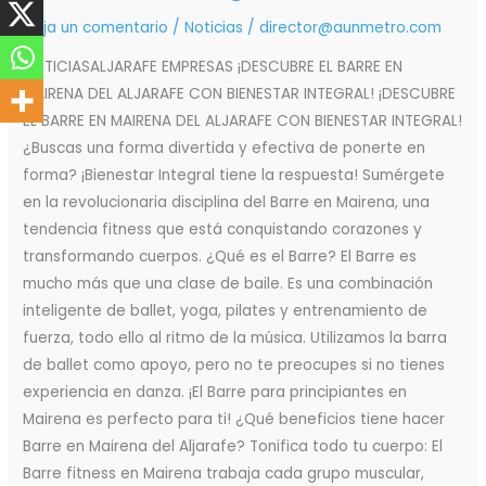
Mairena
Deja un comentario
/
Noticias
/
director@aunmetro.com
del
Aljarafe
NOTICIASALJARAFE EMPRESAS ¡DESCUBRE EL BARRE EN
con
MAIRENA DEL ALJARAFE CON BIENESTAR INTEGRAL! ¡DESCUBRE
Bienestar
EL BARRE EN MAIRENA DEL ALJARAFE CON BIENESTAR INTEGRAL!
Integral!
¿Buscas una forma divertida y efectiva de ponerte en
forma? ¡Bienestar Integral tiene la respuesta! Sumérgete
en la revolucionaria disciplina del Barre en Mairena, una
tendencia fitness que está conquistando corazones y
transformando cuerpos. ¿Qué es el Barre? El Barre es
mucho más que una clase de baile. Es una combinación
inteligente de ballet, yoga, pilates y entrenamiento de
fuerza, todo ello al ritmo de la música. Utilizamos la barra
de ballet como apoyo, pero no te preocupes si no tienes
experiencia en danza. ¡El Barre para principiantes en
Mairena es perfecto para ti! ¿Qué beneficios tiene hacer
Barre en Mairena del Aljarafe? Tonifica todo tu cuerpo: El
Barre fitness en Mairena trabaja cada grupo muscular,