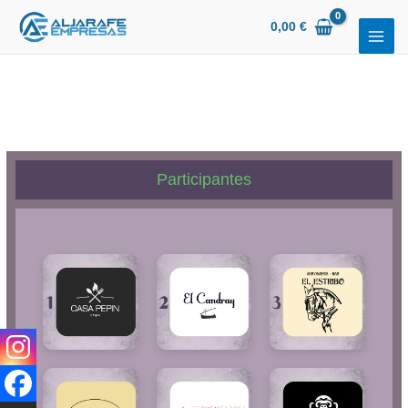
Ir
0,00
€
al
contenido
Participantes