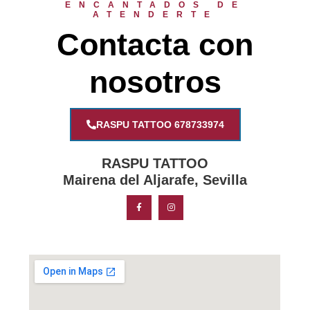
ENCANTADOS DE
ATENDERTE
Contacta con
nosotros
RASPU TATTOO 678733974
RASPU TATTOO
Mairena del Aljarafe, Sevilla
F
I
a
n
c
s
e
t
b
a
o
g
o
r
k
a
-
m
f