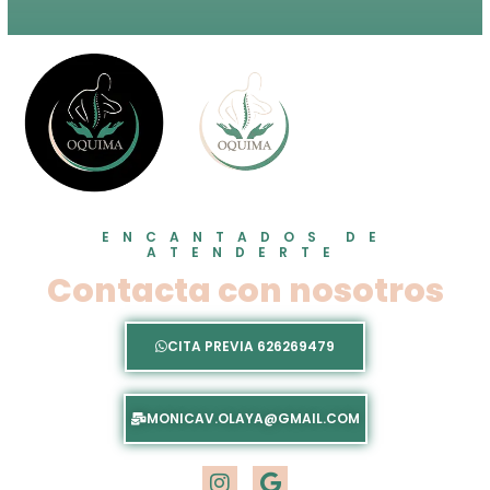
ENCANTADOS DE
ATENDERTE
Contacta con nosotros
CITA PREVIA 626269479
MONICAV.OLAYA@GMAIL.COM
I
G
n
o