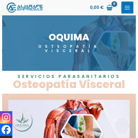
Ir
0,00
€
al
contenido
OQUIMA
OSTEOPATÍA
VISCERAL
SERVICIOS PARASANITARIOS
Osteopatía Visceral