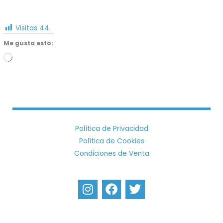
Visitas
44
Me gusta esto:
Cargando...
Política de Privacidad
Política de Cookies
Condiciones de Venta
I
F
T
n
a
w
s
c
i
t
e
t
a
b
t