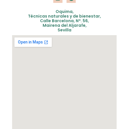
s
o
t
g
Oquima,
a
l
Técnicas naturales y de bienestar,
Calle Barcelona, Nº. 56,
g
e
Mairena del Aljarafe,
r
Sevilla
a
m