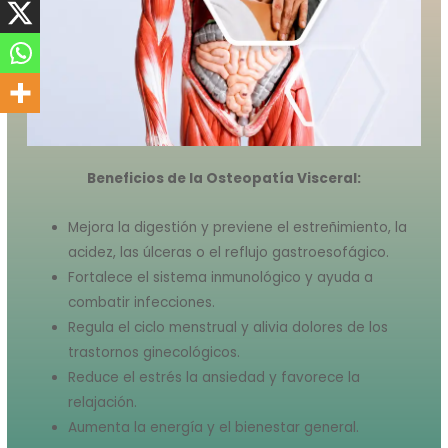
Beneficios de la Osteopatía Visceral:
Mejora la digestión y previene el estreñimiento, la
acidez, las úlceras o el reflujo gastroesofágico.
Fortalece el sistema inmunológico y ayuda a
combatir infecciones.
Regula el ciclo menstrual y alivia dolores de los
trastornos ginecológicos.
Reduce el estrés la ansiedad y favorece la
relajación.
Aumenta la energía y el bienestar general.