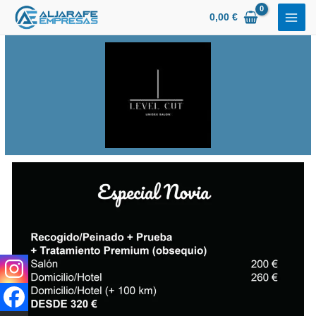
Ir
0,00
€
al
contenido