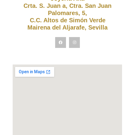
Crta. S. Juan a, Ctra. San Juan
Palomares, 5,
C.C. Altos de Simón Verde
Mairena del Aljarafe, Sevilla
F
I
a
n
c
s
e
t
b
a
o
g
o
r
k
a
m