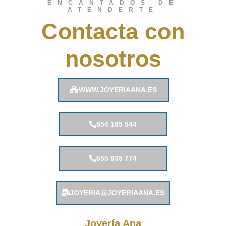
ENCANTADOS DE
ATENDERTE
Contacta con
nosotros
WWW.JOYERIAANA.ES
954 185 544
655 935 774
JOYERIA@JOYERIAANA.ES
Joyería Ana