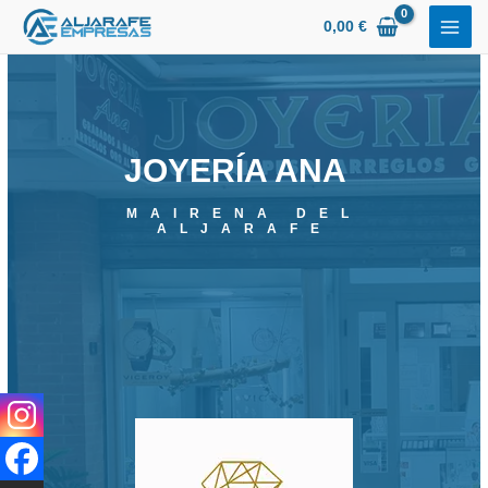
Ir
0,00
€
al
contenido
JOYERÍA ANA
MAIRENA DEL
ALJARAFE