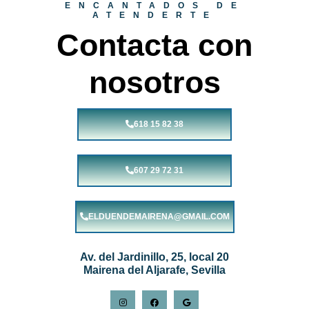
ENCANTADOS DE
ATENDERTE
Contacta con
nosotros
618 15 82 38
607 29 72 31
ELDUENDEMAIRENA@GMAIL.COM
Av. del Jardinillo, 25, local 20
Mairena del Aljarafe, Sevilla
I
F
G
n
a
o
s
c
o
t
e
g