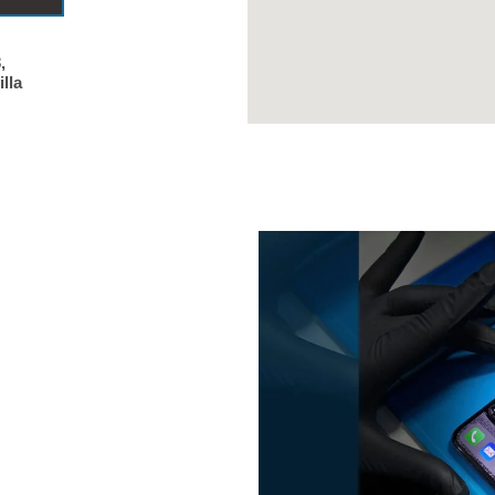
,
illa