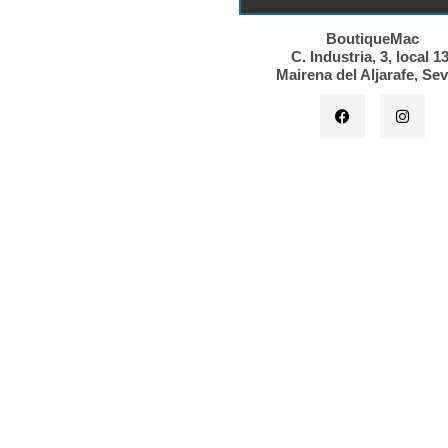
BoutiqueMac
C. Industria, 3, local 13
Mairena del Aljarafe, Sev
F
I
a
n
c
s
e
t
b
a
o
g
o
r
k
a
m