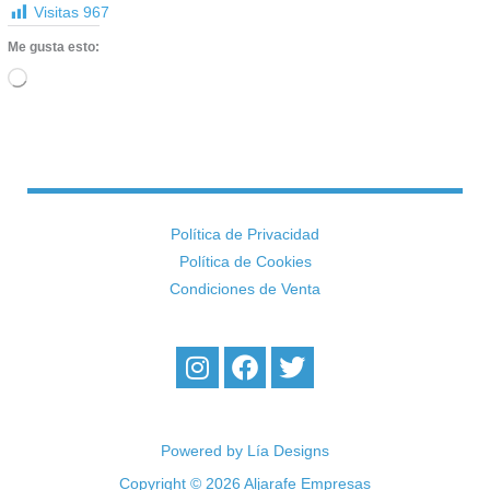
Visitas
967
Me gusta esto:
Cargando...
Política de Privacidad
Política de Cookies
Condiciones de Venta
I
F
T
n
a
w
s
c
i
t
e
t
a
b
t
Powered by Lía Designs
g
o
e
Copyright © 2026 Aljarafe Empresas