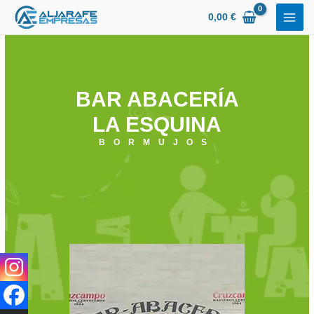
Ir
0,00
€
al
contenido
BAR ABACERÍA
LA ESQUINA
BORMUJOS