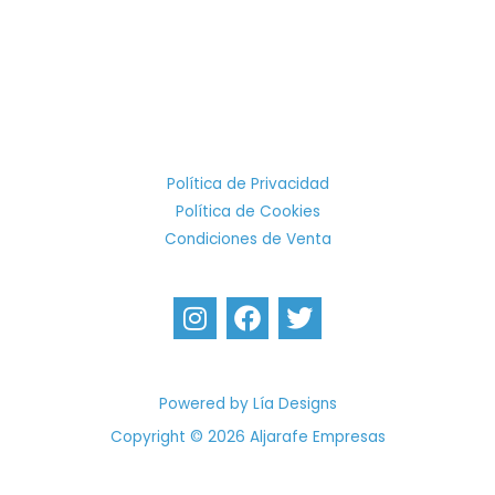
Política de Privacidad
Política de Cookies
Condiciones de Venta
I
F
T
n
a
w
s
c
i
t
e
t
a
b
t
Powered by Lía Designs
g
o
e
Copyright © 2026 Aljarafe Empresas
r
o
r
a
k